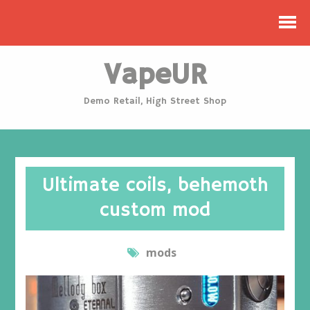
VapeUR
Demo Retail, High Street Shop
Ultimate coils, behemoth
custom mod
mods